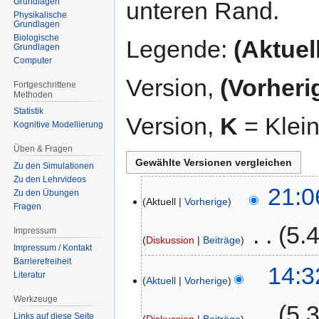
Grundlagen
unteren Rand.
Physikalische
Grundlagen
Biologische
Legende:
(Aktuell
Grundlagen
Computer
Version,
(Vorheri
Fortgeschrittene
Methoden
Statistik
Version,
K
= Klei
Kognitive Modellierung
Üben & Fragen
Zu den Simulationen
Zu den Lehrvideos
8.
21:0
Zu den Übungen
Aktuell
Vorherige
Juli
Fragen
2015
‎
5.
Impressum
Diskussion
Beiträge
Impressum / Kontakt
K
Barrierefreiheit
26.
14:3
Literatur
e
Aktuell
Vorherige
Januar
i
2015
Werkzeuge
‎
5.
n
Links auf diese Seite