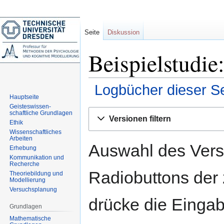
Seite
Diskussion
Beispielstudie
Logbücher dieser Se
Hauptseite
Geisteswissen-
Zur
Zur
schaftliche Grundlagen
Versionen filtern
Navigation
Suche
Ethik
Wissenschaftliches
springen
springen
Arbeiten
Auswahl des Versi
Erhebung
Kommunikation und
Recherche
Radiobuttons der
Theoriebildung und
Modellierung
Versuchsplanung
drücke die Eingab
Grundlagen
Mathematische