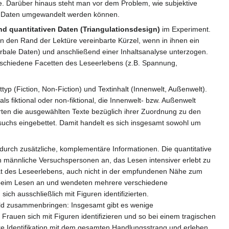
se. Darüber hinaus steht man vor dem Problem, wie subjektive
ive Daten umgewandelt werden können.
nd quantitativen Daten (Triangulationsdesign)
im Experiment.
 den Rand der Lektüre vereinbarte Kürzel, wenn in ihnen ein
rbale Daten) und anschließend einer Inhaltsanalyse unterzogen.
rschiedene Facetten des Leseerlebens (z.B. Spannung,
typ (Fiction, Non-Fiction) und Textinhalt (Innenwelt, Außenwelt).
ls fiktional oder non-fiktional, die Innenwelt- bzw. Außenwelt
erten die ausgewählten Texte bezüglich ihrer Zuordnung zu den
uchs eingebettet. Damit handelt es sich insgesamt sowohl um
durch zusätzliche, komplementäre Informationen. Die quantitative
 männliche Versuchspersonen an, das Lesen intensiver erlebt zu
tät des Leseerlebens, auch nicht in der empfundenen Nähe zum
n beim Lesen an und wendeten mehrere verschiedene
ich ausschließlich mit Figuren identifizierten.
bild zusammenbringen: Insgesamt gibt es wenige
rauen sich mit Figuren identifizieren und so bei einem tragischen
ere Identifikation mit dem gesamten Handlungsstrang und erleben