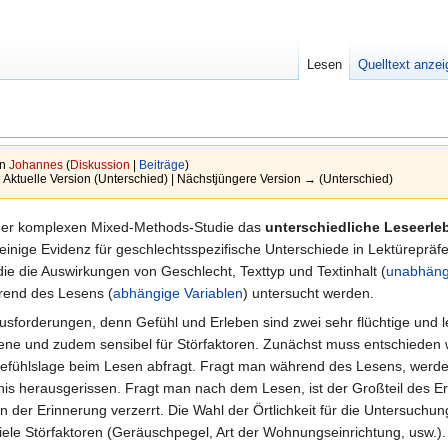
Lesen
Quelltext anze
on
Johannes
(
Diskussion
|
Beiträge
)
| Aktuelle Version (Unterschied) | Nächstjüngere Version → (Unterschied)
iner komplexen Mixed-Methods-Studie das
unterschiedliche Leseerle
 einige Evidenz für geschlechtsspezifische Unterschiede in Lektüreprä
die die Auswirkungen von Geschlecht, Texttyp und Textinhalt (
unabhäng
rend des Lesens (
abhängige Variablen
) untersucht werden.
sforderungen, denn Gefühl und Erleben sind zwei sehr flüchtige und l
ne und zudem sensibel für Störfaktoren. Zunächst muss entschieden 
Gefühlslage beim Lesen abfragt. Fragt man während des Lesens, werde
s herausgerissen. Fragt man nach dem Lesen, ist der Großteil des Er
der Erinnerung verzerrt. Die Wahl der Örtlichkeit für die Untersuchung 
iele Störfaktoren (Geräuschpegel, Art der Wohnungseinrichtung, usw.)