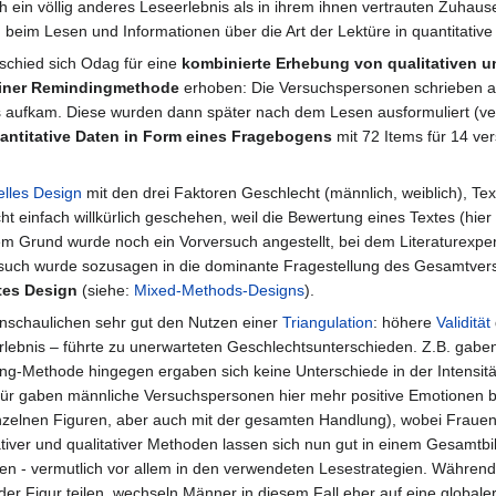
h ein völlig anderes Leseerlebnis als in ihrem ihnen vertrauten Zuhau
 beim Lesen und Informationen über die Art der Lektüre in quantitat
schied sich Odag für eine
kombinierte Erhebung von qualitativen u
 einer Remindingmethode
erhoben: Die Versuchspersonen schrieben an
s aufkam. Diese wurden dann später nach dem Lesen ausformuliert (ve
antitative Daten in Form eines Fragebogens
mit 72 Items für 14 ve
ielles Design
mit den drei Faktoren Geschlecht (männlich, weiblich), Text
t einfach willkürlich geschehen, weil die Bewertung eines Textes (hier a
esem Grund wurde noch ein Vorversuch angestellt, bei dem Literaturexp
rsuch wurde sozusagen in die dominante Fragestellung des Gesamtvers
tes Design
(siehe:
Mixed-Methods-Designs
).
nschaulichen sehr gut den Nutzen einer
Triangulation
: höhere
Validität
ebnis – führte zu unerwarteten Geschlechtsunterschieden. Z.B. gaben
ding-Methode hingegen ergaben sich keine Unterschiede in der Intensi
afür gaben männliche Versuchspersonen hier mehr positive Emotione
inzelnen Figuren, aber auch mit der gesamten Handlung), wobei Frauen s
ativer und qualitativer Methoden lassen sich nun gut in einem Gesamt
n - vermutlich vor allem in den verwendeten Lesestrategien. Während F
er Figur teilen, wechseln Männer in diesem Fall eher auf eine global