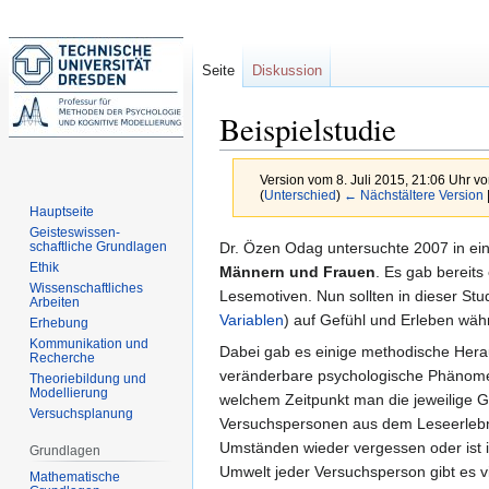
Seite
Diskussion
Beispielstudie
Version vom 8. Juli 2015, 21:06 Uhr v
(
Unterschied
)
← Nächstältere Version
Hauptseite
Geisteswissen-
Zur
Zur
Dr. Özen Odag untersuchte 2007 in e
schaftliche Grundlagen
Ethik
Navigation
Suche
Männern und Frauen
. Es gab bereits
Wissenschaftliches
springen
springen
Lesemotiven. Nun sollten in dieser Stu
Arbeiten
Variablen
) auf Gefühl und Erleben wäh
Erhebung
Kommunikation und
Dabei gab es einige methodische Herau
Recherche
veränderbare psychologische Phänome
Theoriebildung und
Modellierung
welchem Zeitpunkt man die jeweilige 
Versuchsplanung
Versuchspersonen aus dem Leseerlebni
Umständen wieder vergessen oder ist in 
Grundlagen
Umwelt jeder Versuchsperson gibt es v
Mathematische