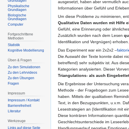
Grundlagen
ausgesetzt, haben aber vermutlich auc
Physikalische
Informationen über Gefühl und Erleben
Grundlagen
Biologische
Um diese Probleme zu minimieren, ent
Grundlagen
Qualitative Daten wurden mit Hilfe
Computer
Gefühl, eine Erinnerung oder ähnliche
Fortgeschrittene
Zusätzlich wurden nach dem Lesen
qu
Methoden
Identifikation und Vergnügen) erhoben.
Statistik
Das Experiment war ein 2x2x2 –
faktor
Kognitive Modellierung
Die Auswahl der Texte konnte dabei nich
Üben & Fragen
betreffend) sehr subjektiv ist. Aus di
Zu den Simulationen
Kategorien analysierten. Dieser Vorve
Zu den Lehrvideos
Triangulations- als auch Eingebette
Zu den Übungen
Die Ergebnisse der Untersuchung vera
Fragen
Methode - der Fragebogen zum Leseerl
Impressum
haben. Mittels der qualitativen Remin
Impressum / Kontakt
Text, in den Bezugspunkten, u.v.m. D
Barrierefreiheit
Lesestrategien an (Identifikation mit e
Literatur
Diese konträren Informationen quantit
Werkzeuge
Geschlechtsunterschiede im Leseerlebe
Handlungsverlauf negative Emotionen d
Links auf diese Seite