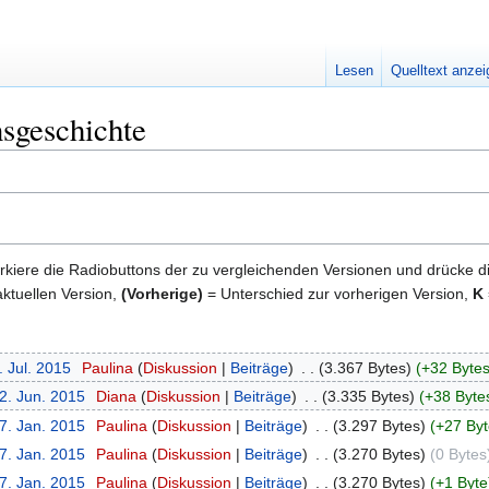
Lesen
Quelltext anze
sgeschichte
kiere die Radiobuttons der zu vergleichenden Versionen und drücke d
ktuellen Version,
(Vorherige)
= Unterschied zur vorherigen Version,
K
. Jul. 2015
‎
Paulina
Diskussion
Beiträge
‎
3.367 Bytes
+32 Byte
2. Jun. 2015
‎
Diana
Diskussion
Beiträge
‎
3.335 Bytes
+38 Byte
7. Jan. 2015
‎
Paulina
Diskussion
Beiträge
‎
3.297 Bytes
+27 Byt
7. Jan. 2015
‎
Paulina
Diskussion
Beiträge
‎
3.270 Bytes
0 Bytes
7. Jan. 2015
‎
Paulina
Diskussion
Beiträge
‎
3.270 Bytes
+1 Byte