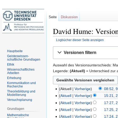
Seite
Diskussion
David Hume: Version
Logbücher dieser Seite anzeigen
Zur
Zur
Hauptseite
Versionen filtern
Navigation
Suche
Geisteswissen-
schaftliche Grundlagen
springen
springen
Ethik
Auswahl des Versionsunterschieds: Mar
Wissenschaftliches
Legende:
(Aktuell)
= Unterschied zur a
Arbeiten
Erhebung
Kommunikation und
Recherche
Aktuell
Vorherige
08:52, 9
9.
Theoriebildung und
K
Modellierung
Juli
Aktuell
Vorherige
15:21, 2
22.
Versuchsplanung
e
2015
K
Juni
Aktuell
Vorherige
17:27, 2
27.
i
e
2015
K
Grundlagen
Januar
Aktuell
Vorherige
17:25, 2
n
i
e
2015
K
Mathematische
Aktuell
Vorherige
17:24, 2
e