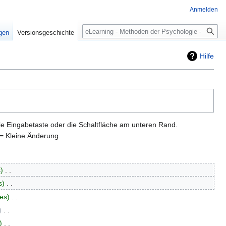
Anmelden
Suche
igen
Versionsgeschichte
Hilfe
ie Eingabetaste oder die Schaltfläche am unteren Rand.
= Kleine Änderung
s
‎
s
‎
es
‎
‎
‎