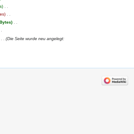
s
‎
es
‎
 Bytes
‎
‎
Die Seite wurde neu angelegt: