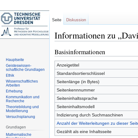
Seite
Diskussion
Informationen zu „Da
Basisinformationen
Zur
Zur
Navigation
Suche
Hauptseite
springen
springen
Anzeigetitel
Geisteswissen-
schaftliche Grundlagen
Standardsortierschlüssel
Ethik
Wissenschaftliches
Seitenlänge (in Bytes)
Arbeiten
Seitenkennnummer
Erhebung
Kommunikation und
Seiteninhaltssprache
Recherche
Seiteninhaltsmodell
Theoriebildung und
Modellierung
Indizierung durch Suchmaschinen
Versuchsplanung
Anzahl der Weiterleitungen zu dieser Seit
Grundlagen
Gezählt als eine Inhaltsseite
Mathematische