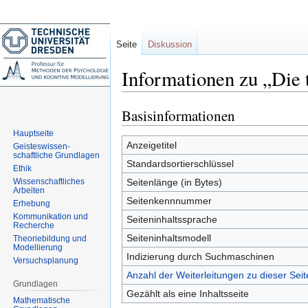
Seite
Diskussion
Informationen zu „Die 
Basisinformationen
Zur
Zur
Navigation
Suche
Hauptseite
springen
springen
Anzeigetitel
Geisteswissen-
schaftliche Grundlagen
Standardsortierschlüssel
Ethik
Wissenschaftliches
Seitenlänge (in Bytes)
Arbeiten
Seitenkennnummer
Erhebung
Kommunikation und
Seiteninhaltssprache
Recherche
Seiteninhaltsmodell
Theoriebildung und
Modellierung
Indizierung durch Suchmaschinen
Versuchsplanung
Anzahl der Weiterleitungen zu dieser Seit
Grundlagen
Gezählt als eine Inhaltsseite
Mathematische