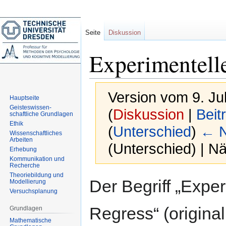
Seite
Diskussion
Experimentell
Version vom 9. Ju
Hauptseite
Geisteswissen-
(
Diskussion
|
Beit
schaftliche Grundlagen
Ethik
(
Unterschied
)
← N
Wissenschaftliches
Arbeiten
(Unterschied) | N
Erhebung
Kommunikation und
Recherche
Theoriebildung und
Zur
Zur
Der Begriff „Exper
Modellierung
Navigation
Suche
Versuchsplanung
springen
springen
Regress“ (original
Grundlagen
Mathematische