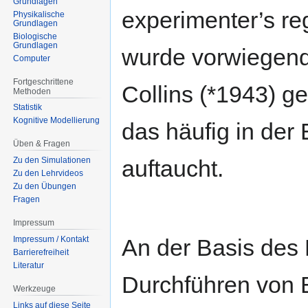
Grundlagen
experimenter’s re
Physikalische
Grundlagen
Biologische
Grundlagen
wurde vorwiegend
Computer
Fortgeschrittene
Collins (*1943) ge
Methoden
Statistik
Kognitive Modellierung
das häufig in de
Üben & Fragen
auftaucht.
Zu den Simulationen
Zu den Lehrvideos
Zu den Übungen
Fragen
Impressum
An der Basis des 
Impressum / Kontakt
Barrierefreiheit
Literatur
Durchführen von 
Werkzeuge
Links auf diese Seite