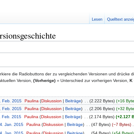
Lesen
Quelltext anze
rsionsgeschichte
kiere die Radiobuttons der zu vergleichenden Versionen und drücke d
ktuellen Version,
(Vorherige)
= Unterschied zur vorherigen Version,
K
2. Feb. 2015
‎
Paulina
Diskussion
Beiträge
‎
2.222 Bytes
+16 Byt
2. Feb. 2015
‎
Paulina
Diskussion
Beiträge
‎
2.206 Bytes
+32 Byt
. Feb. 2015
‎
Paulina
Diskussion
Beiträge
‎
2.174 Bytes
+2.127 
4. Jan. 2015
‎
Paulina
Diskussion
Beiträge
‎
47 Bytes
−7 Bytes
‎
4. Jan. 2015
‎
Paulina
Diskussion
Beiträge
‎
54 Bytes
+54 Bytes