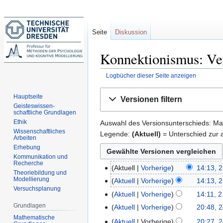
Seite
Diskussion
Konnektionismus: Ve
Logbücher dieser Seite anzeigen
Zur
Zur
Hauptseite
Versionen filtern
Navigation
Suche
Geisteswissen-
schaftliche Grundlagen
springen
springen
Ethik
Auswahl des Versionsunterschieds: Mar
Wissenschaftliches
Legende:
(Aktuell)
= Unterschied zur a
Arbeiten
Erhebung
Kommunikation und
Recherche
Aktuell
Vorherige
14:13, 
2.
Theoriebildung und
K
Modellierung
Februar
Aktuell
Vorherige
14:13, 
Versuchsplanung
e
2015
K
Aktuell
Vorherige
14:11, 2
i
e
K
Grundlagen
Aktuell
Vorherige
20:48, 2
24.
n
i
e
K
Mathematische
Januar
Aktuell
Vorherige
20:27, 2
e