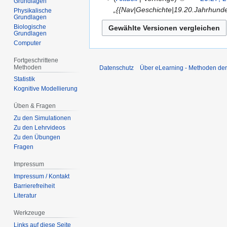
n
Grundlagen
i
e
2015
„{{Nav|Geschichte|19.20.Jahrhunde
B
Physikalische
e
n
i
Grundlagen
e
B
e
Biologische
n
a
Grundlagen
e
B
e
Computer
r
a
e
B
b
r
a
Fortgeschrittene
e
e
Methoden
b
Datenschutz
Über eLearning - Methoden der
r
a
i
e
Statistik
b
r
t
Kognitive Modellierung
i
e
b
u
t
i
e
Üben & Fragen
n
u
t
i
Zu den Simulationen
g
n
u
t
Zu den Lehrvideos
s
g
n
Zu den Übungen
u
z
s
Fragen
g
n
u
z
s
g
Impressum
s
u
z
s
Impressum / Kontakt
a
s
u
z
Barrierefreiheit
m
a
s
u
Literatur
m
m
a
s
e
m
Werkzeuge
m
a
n
e
Links auf diese Seite
m