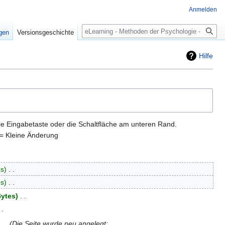
Anmelden
Suche
igen
Versionsgeschichte
Hilfe
ie Eingabetaste oder die Schaltfläche am unteren Rand.
= Kleine Änderung
es
‎
es
‎
Bytes
‎
‎
Die Seite wurde neu angelegt: