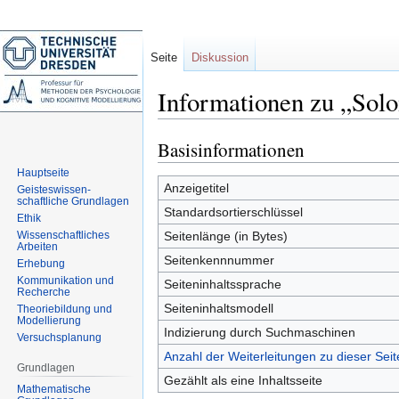
Seite
Diskussion
Informationen zu „Sol
Basisinformationen
Zur
Zur
Navigation
Suche
Hauptseite
springen
springen
Anzeigetitel
Geisteswissen-
schaftliche Grundlagen
Standardsortierschlüssel
Ethik
Wissenschaftliches
Seitenlänge (in Bytes)
Arbeiten
Seitenkennnummer
Erhebung
Kommunikation und
Seiteninhaltssprache
Recherche
Seiteninhaltsmodell
Theoriebildung und
Modellierung
Indizierung durch Suchmaschinen
Versuchsplanung
Anzahl der Weiterleitungen zu dieser Seit
Grundlagen
Gezählt als eine Inhaltsseite
Mathematische