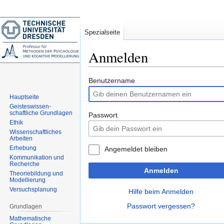
Spezialseite
Anmelden
Zur
Zur
Benutzername
Navigation
Suche
Hauptseite
springen
springen
Geisteswissen-
schaftliche Grundlagen
Passwort
Ethik
Wissenschaftliches
Arbeiten
Erhebung
Angemeldet bleiben
Kommunikation und
Recherche
Anmelden
Theoriebildung und
Modellierung
Versuchsplanung
Hilfe beim Anmelden
Passwort vergessen?
Grundlagen
Mathematische