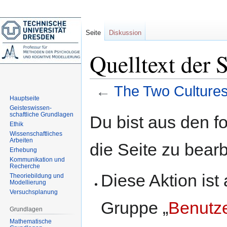
Seite
Diskussion
Quelltext der 
←
The Two Culture
Hauptseite
Geisteswissen-
Zur
Zur
schaftliche Grundlagen
Du bist aus den f
Navigation
Suche
Ethik
Wissenschaftliches
springen
springen
Arbeiten
die Seite zu bearb
Erhebung
Kommunikation und
Recherche
Diese Aktion ist
Theoriebildung und
Modellierung
Versuchsplanung
Gruppe „
Benutz
Grundlagen
Mathematische