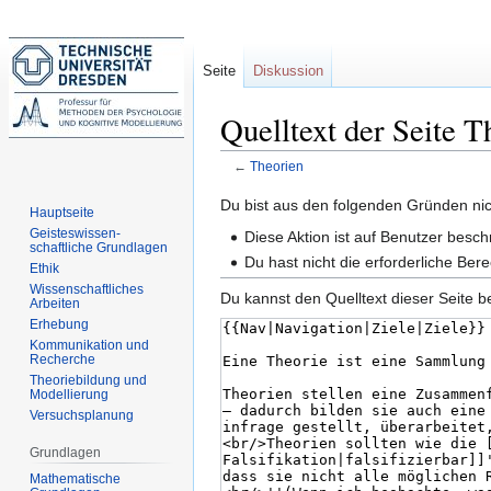
Seite
Diskussion
Quelltext der Seite T
←
Theorien
Zur
Zur
Du bist aus den folgenden Gründen nich
Hauptseite
Navigation
Suche
Geisteswissen-
Diese Aktion ist auf Benutzer besch
schaftliche Grundlagen
springen
springen
Du hast nicht die erforderliche B
Ethik
Wissenschaftliches
Du kannst den Quelltext dieser Seite b
Arbeiten
Erhebung
Kommunikation und
Recherche
Theoriebildung und
Modellierung
Versuchsplanung
Grundlagen
Mathematische