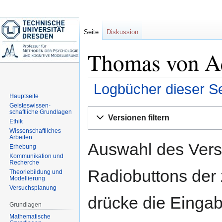
Seite
Diskussion
Thomas von Aq
Logbücher dieser Se
Hauptseite
Geisteswissen-
Zur
Zur
schaftliche Grundlagen
Versionen filtern
Navigation
Suche
Ethik
Wissenschaftliches
springen
springen
Arbeiten
Auswahl des Versi
Erhebung
Kommunikation und
Recherche
Radiobuttons der
Theoriebildung und
Modellierung
Versuchsplanung
drücke die Eingab
Grundlagen
Mathematische