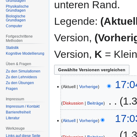
Grundlagen
unteren Rand.
Physikalische
Grundlagen
Biologische
Legende:
(Aktuell
Grundlagen
Computer
Version,
(Vorheri
Fortgeschrittene
Methoden
Statistik
Version,
K
= Klei
Kognitive Modellierung
Üben & Fragen
Zu den Simulationen
Zu den Lehrvideos
27.
17:0
Zu den Übungen
Aktuell
Vorherige
Januar
Fragen
2015
‎
1.
Impressum
Diskussion
Beiträge
Impressum / Kontakt
K
Barrierefreiheit
17:0
Literatur
e
Aktuell
Vorherige
i
Werkzeuge
‎
1.
n
Links auf diese Seite