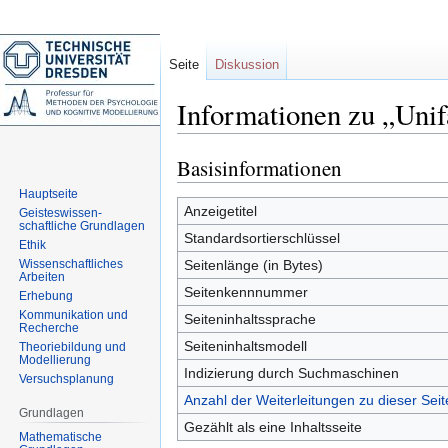
Seite
Diskussion
Informationen zu „Unif
Basisinformationen
Zur
Zur
Navigation
Suche
Hauptseite
springen
springen
Anzeigetitel
Geisteswissen-
schaftliche Grundlagen
Standardsortierschlüssel
Ethik
Wissenschaftliches
Seitenlänge (in Bytes)
Arbeiten
Seitenkennnummer
Erhebung
Kommunikation und
Seiteninhaltssprache
Recherche
Seiteninhaltsmodell
Theoriebildung und
Modellierung
Indizierung durch Suchmaschinen
Versuchsplanung
Anzahl der Weiterleitungen zu dieser Seit
Grundlagen
Gezählt als eine Inhaltsseite
Mathematische