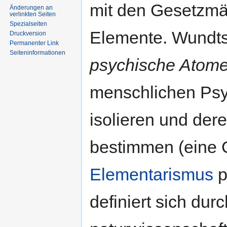
mit den Gesetzmäß
Änderungen an
verlinkten Seiten
Spezialseiten
Elemente. Wundts 
Druckversion
Permanenter Link
Seiten­informationen
psychische Atom
menschlichen Psy
isolieren und der
bestimmen (eine 
Elementarismus
p
definiert sich dur