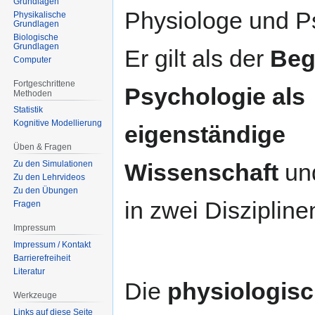
Grundlagen
Physiologe und P
Physikalische
Grundlagen
Biologische
Grundlagen
Er gilt als der
Beg
Computer
Fortgeschrittene
Psychologie als
Methoden
Statistik
Kognitive Modellierung
eigenständige
Üben & Fragen
Wissenschaft
und
Zu den Simulationen
Zu den Lehrvideos
Zu den Übungen
in zwei Diszipline
Fragen
Impressum
Impressum / Kontakt
Barrierefreiheit
Literatur
Die
physiologis
Werkzeuge
Links auf diese Seite