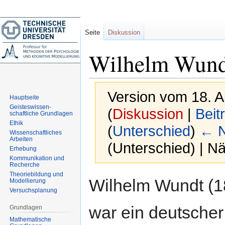
Seite
Diskussion
Wilhelm Wund
Version vom 18. A
Hauptseite
Geisteswissen-
(
Diskussion
|
Beit
schaftliche Grundlagen
Ethik
(
Unterschied
)
← N
Wissenschaftliches
Arbeiten
(Unterschied) | N
Erhebung
Kommunikation und
Recherche
Theoriebildung und
Zur
Zur
Wilhelm Wundt (1
Modellierung
Navigation
Suche
Versuchsplanung
springen
springen
war ein deutscher
Grundlagen
Mathematische