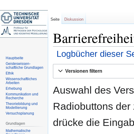
Seite
Diskussion
Barrierefreihe
Logbücher dieser Se
Hauptseite
Geisteswissen-
Zur
Zur
schaftliche Grundlagen
Versionen filtern
Navigation
Suche
Ethik
Wissenschaftliches
springen
springen
Arbeiten
Auswahl des Versi
Erhebung
Kommunikation und
Recherche
Radiobuttons der
Theoriebildung und
Modellierung
Versuchsplanung
drücke die Eingab
Grundlagen
Mathematische