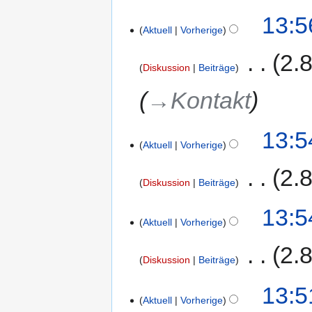
g
13:5
s
Aktuell
Vorherige
z
‎
2.
u
Diskussion
Beiträge
s
a
→‎Kontakt
m
m
13:5
e
Aktuell
Vorherige
n
f
‎
2.
a
Diskussion
Beiträge
s
K
s
13:5
e
Aktuell
Vorherige
u
i
n
‎
2.
n
g
Diskussion
Beiträge
e
B
K
13:5
e
e
Aktuell
Vorherige
a
i