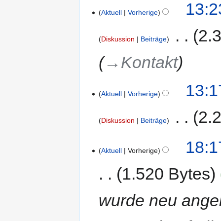
13:2
Aktuell
Vorherige
‎
2.
Diskussion
Beiträge
→‎Kontakt
13:1
Aktuell
Vorherige
‎
2.
Diskussion
Beiträge
K
29.
18:1
e
Aktuell
Vorherige
Oktober
i
2020
n
1.520 Bytes
e
B
wurde neu ange
e
a