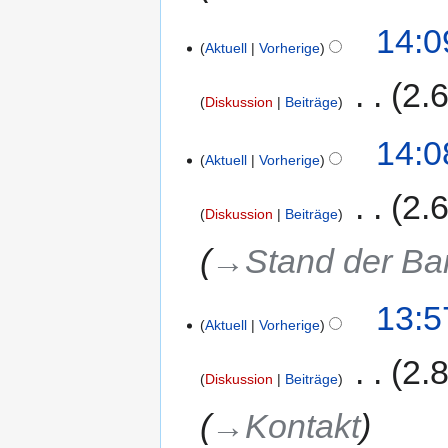
14:0
Aktuell
Vorherige
‎
2.
Diskussion
Beiträge
K
14:0
e
Aktuell
Vorherige
i
‎
2.
n
Diskussion
Beiträge
e
B
→‎Stand der Barr
e
a
13:5
r
Aktuell
Vorherige
b
e
‎
2.
i
Diskussion
Beiträge
t
→‎Kontakt
u
n