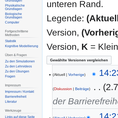
Grundlagen
unteren Rand.
Physikalische
Grundlagen
Biologische
Legende:
(Aktuell
Grundlagen
Computer
Version,
(Vorheri
Fortgeschrittene
Methoden
Statistik
Version,
K
= Klei
Kognitive Modellierung
Üben & Fragen
Zu den Simulationen
Zu den Lehrvideos
24.
14:2
Zu den Übungen
Aktuell
Vorherige
August
Fragen
2022
‎
2.
Impressum
Diskussion
Beiträge
Impressum / Kontakt
Barrierefreiheit
der Barrierefreih
Literatur
Werkzeuge
14:2
Links auf diese Seite