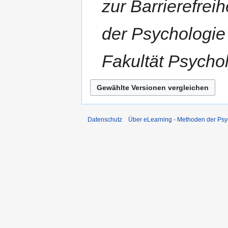
zur Barrierefrei
r
b
e
der Psychologie
i
t
Fakultät Psycho
u
n
g
s
z
u
Datenschutz
Über eLearning - Methoden der Psy
s
a
m
m
e
n
f
a
s
s