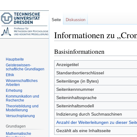
Seite
Diskussion
Informationen zu „Cro
Basisinformationen
Zur
Zur
Navigation
Suche
Hauptseite
springen
springen
Anzeigetitel
Geisteswissen-
schaftliche Grundlagen
Standardsortierschlüssel
Ethik
Wissenschaftliches
Seitenlänge (in Bytes)
Arbeiten
Seitenkennnummer
Erhebung
Kommunikation und
Seiteninhaltssprache
Recherche
Seiteninhaltsmodell
Theoriebildung und
Modellierung
Indizierung durch Suchmaschinen
Versuchsplanung
Anzahl der Weiterleitungen zu dieser Seit
Grundlagen
Gezählt als eine Inhaltsseite
Mathematische