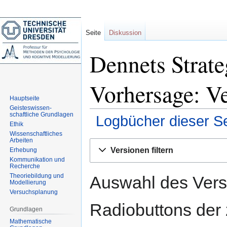
Seite
Diskussion
Dennets Strate
Vorhersage: Ve
Hauptseite
Geisteswissen-
schaftliche Grundlagen
Logbücher dieser Se
Ethik
Wissenschaftliches
Arbeiten
Zur
Zur
Versionen filtern
Erhebung
Navigation
Suche
Kommunikation und
springen
springen
Recherche
Theoriebildung und
Auswahl des Versi
Modellierung
Versuchsplanung
Radiobuttons der
Grundlagen
Mathematische