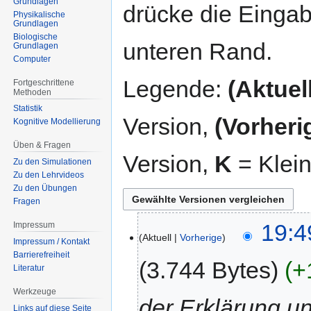
Grundlagen
drücke die Eingab
Physikalische
Grundlagen
Biologische
unteren Rand.
Grundlagen
Computer
Legende:
(Aktuell
Fortgeschrittene
Methoden
Statistik
Version,
(Vorheri
Kognitive Modellierung
Üben & Fragen
Version,
K
= Klei
Zu den Simulationen
Zu den Lehrvideos
Zu den Übungen
Fragen
18.
19:4
Impressum
Aktuell
Vorherige
Januar
Impressum / Kontakt
2022
Barrierefreiheit
3.744 Bytes
+
Literatur
Werkzeuge
der Erklärung u
Links auf diese Seite