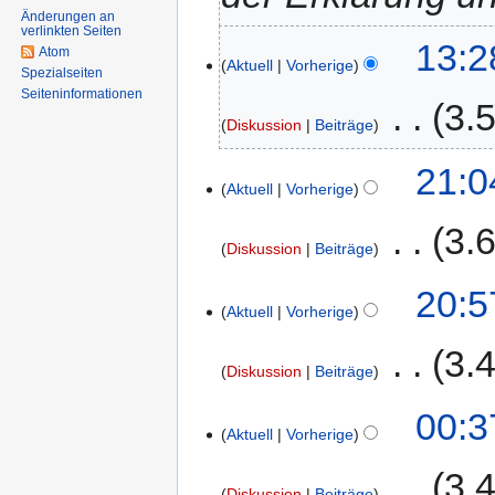
Änderungen an
verlinkten Seiten
11.
13:2
Atom
Aktuell
Vorherige
Januar
Spezialseiten
2022
Seiten­informationen
‎
3.
Diskussion
Beiträge
K
8.
21:0
e
Aktuell
Vorherige
Juli
i
2015
‎
3.
n
Diskussion
Beiträge
e
B
K
26.
20:5
e
e
Aktuell
Vorherige
Januar
a
i
2015
‎
3.
r
n
Diskussion
Beiträge
b
e
e
B
K
00:3
i
e
e
Aktuell
Vorherige
t
a
i
u
‎
3.
r
n
Diskussion
Beiträge