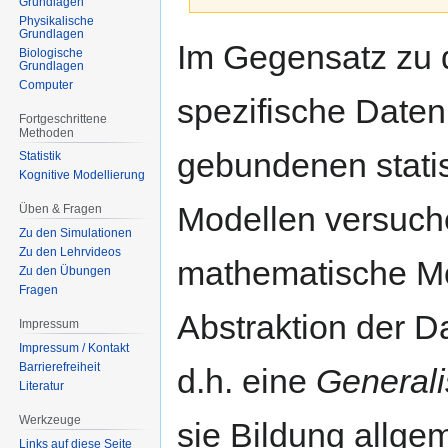
Grundlagen
Physikalische
Grundlagen
Zur
Zur
Im Gegensatz zu 
Biologische
Navigation
Suche
Grundlagen
springen
springen
Computer
spezifische Daten
Fortgeschrittene
Methoden
gebundenen stati
Statistik
Kognitive Modellierung
Modellen versuc
Üben & Fragen
Zu den Simulationen
Zu den Lehrvideos
mathematische Mo
Zu den Übungen
Fragen
Abstraktion der D
Impressum
Impressum / Kontakt
Barrierefreiheit
d.h. eine
Generali
Literatur
Werkzeuge
sie Bildung allge
Links auf diese Seite