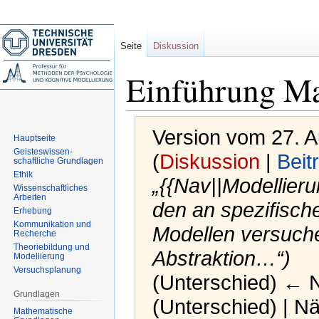
Seite
Diskussion
Einführung Ma
Version vom 27. 
Hauptseite
Geisteswissen-
(
Diskussion
|
Beit
schaftliche Grundlagen
Ethik
„{{Nav||Modellier
Wissenschaftliches
Arbeiten
den an spezifisch
Erhebung
Kommunikation und
Modellen versuch
Recherche
Theoriebildung und
Abstraktion…“)
Modellierung
Versuchsplanung
(Unterschied) ← Nä
Grundlagen
(Unterschied) | N
Mathematische