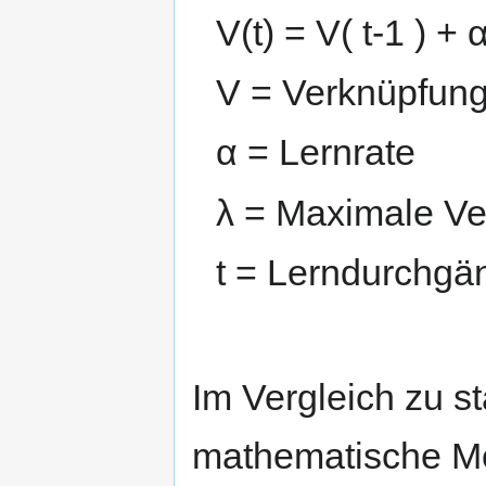
V(t) = V( t-1 ) + α
V = Verknüpfung
α = Lernrate
λ = Maximale Ve
t = Lerndurchgä
Im Vergleich zu s
mathematische Mo