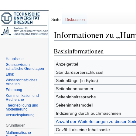
Seite
Diskussion
Informationen zu „Hum
Basisinformationen
Zur
Zur
Navigation
Suche
Hauptseite
springen
springen
Anzeigetitel
Geisteswissen-
schaftliche Grundlagen
Standardsortierschlüssel
Ethik
Wissenschaftliches
Seitenlänge (in Bytes)
Arbeiten
Seitenkennnummer
Erhebung
Kommunikation und
Seiteninhaltssprache
Recherche
Seiteninhaltsmodell
Theoriebildung und
Modellierung
Indizierung durch Suchmaschinen
Versuchsplanung
Anzahl der Weiterleitungen zu dieser Seit
Grundlagen
Gezählt als eine Inhaltsseite
Mathematische