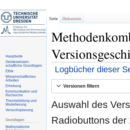
Seite
Diskussion
Methodenkomb
Versionsgesch
Hauptseite
Geisteswissen-
schaftliche Grundlagen
Logbücher dieser Se
Ethik
Wissenschaftliches
Arbeiten
Zur
Zur
Versionen filtern
Erhebung
Navigation
Suche
Kommunikation und
springen
springen
Recherche
Theoriebildung und
Auswahl des Versi
Modellierung
Versuchsplanung
Radiobuttons der
Grundlagen
Mathematische