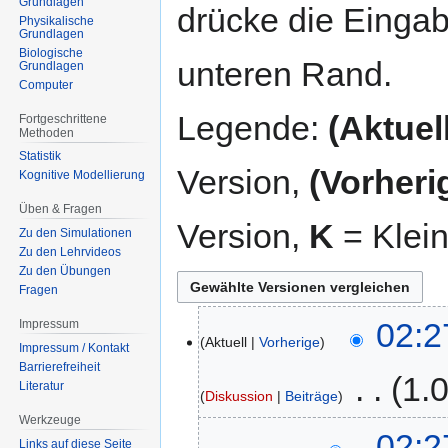
Grundlagen
drücke die Eingab
Physikalische
Grundlagen
Biologische
unteren Rand.
Grundlagen
Computer
Legende:
(Aktuell
Fortgeschrittene
Methoden
Statistik
Version,
(Vorheri
Kognitive Modellierung
Üben & Fragen
Version,
K
= Klei
Zu den Simulationen
Zu den Lehrvideos
Zu den Übungen
Fragen
26.
02:2
Impressum
Aktuell
Vorherige
Januar
Impressum / Kontakt
2015
Barrierefreiheit
‎
1.
Literatur
Diskussion
Beiträge
Werkzeuge
K
02:2
Links auf diese Seite
e