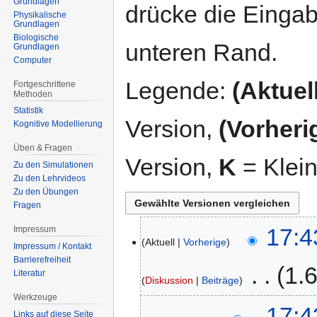
Grundlagen
drücke die Eingab
Physikalische
Grundlagen
Biologische
unteren Rand.
Grundlagen
Computer
Legende:
(Aktuell
Fortgeschrittene
Methoden
Statistik
Version,
(Vorheri
Kognitive Modellierung
Üben & Fragen
Version,
K
= Klei
Zu den Simulationen
Zu den Lehrvideos
Zu den Übungen
Fragen
27.
17:4
Impressum
Aktuell
Vorherige
Januar
Impressum / Kontakt
2015
Barrierefreiheit
‎
1.
Literatur
Diskussion
Beiträge
Werkzeuge
K
17:4
Links auf diese Seite
e