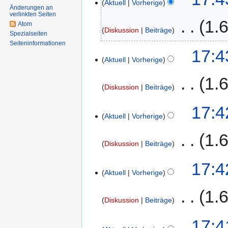
Aktuell
Vorherige
Änderungen an
i
verlinkten Seiten
‎
1.
n
Atom
Diskussion
Beiträge
e
Spezialseiten
Seiten­informationen
B
K
17:4
e
e
Aktuell
Vorherige
a
i
‎
1.
r
n
Diskussion
Beiträge
b
e
e
B
K
17:4
i
e
e
Aktuell
Vorherige
t
a
i
u
‎
1.
r
n
Diskussion
Beiträge
n
b
e
g
e
B
K
17:4
s
i
e
e
Aktuell
Vorherige
z
t
a
i
u
u
‎
1.
r
n
Diskussion
Beiträge
s
n
b
e
a
g
e
B
K
17:4
m
s
i
e
e