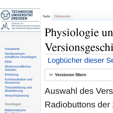
Seite
Diskussion
Physiologie u
Versionsgesch
Hauptseite
Geisteswissen-
schaftliche Grundlagen
Logbücher dieser Se
Ethik
Wissenschaftliches
Arbeiten
Zur
Zur
Versionen filtern
Erhebung
Navigation
Suche
Kommunikation und
springen
springen
Recherche
Theoriebildung und
Auswahl des Versi
Modellierung
Versuchsplanung
Radiobuttons der
Grundlagen
Mathematische