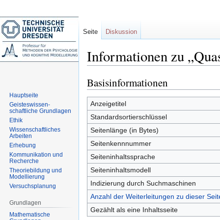
Seite
Diskussion
Informationen zu „Qua
Basisinformationen
Zur
Zur
Navigation
Suche
Hauptseite
springen
springen
Anzeigetitel
Geisteswissen-
schaftliche Grundlagen
Standardsortierschlüssel
Ethik
Wissenschaftliches
Seitenlänge (in Bytes)
Arbeiten
Seitenkennnummer
Erhebung
Kommunikation und
Seiteninhaltssprache
Recherche
Seiteninhaltsmodell
Theoriebildung und
Modellierung
Indizierung durch Suchmaschinen
Versuchsplanung
Anzahl der Weiterleitungen zu dieser Seit
Grundlagen
Gezählt als eine Inhaltsseite
Mathematische