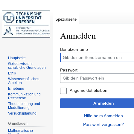
Spezialseite
Anmelden
Zur
Zur
Benutzername
Navigation
Suche
Hauptseite
springen
springen
Geisteswissen-
schaftliche Grundlagen
Passwort
Ethik
Wissenschaftliches
Arbeiten
Erhebung
Angemeldet bleiben
Kommunikation und
Recherche
Anmelden
Theoriebildung und
Modellierung
Versuchsplanung
Hilfe beim Anmelden
Grundlagen
Passwort vergessen?
Mathematische