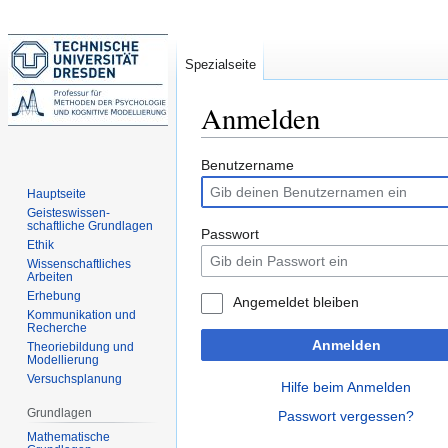
Spezialseite
Anmelden
Zur
Zur
Benutzername
Navigation
Suche
Hauptseite
springen
springen
Geisteswissen-
schaftliche Grundlagen
Passwort
Ethik
Wissenschaftliches
Arbeiten
Erhebung
Angemeldet bleiben
Kommunikation und
Recherche
Anmelden
Theoriebildung und
Modellierung
Versuchsplanung
Hilfe beim Anmelden
Grundlagen
Passwort vergessen?
Mathematische