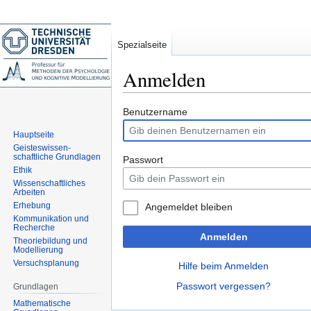
Spezialseite
Anmelden
Zur
Zur
Benutzername
Navigation
Suche
Hauptseite
springen
springen
Geisteswissen-
schaftliche Grundlagen
Passwort
Ethik
Wissenschaftliches
Arbeiten
Erhebung
Angemeldet bleiben
Kommunikation und
Recherche
Anmelden
Theoriebildung und
Modellierung
Versuchsplanung
Hilfe beim Anmelden
Passwort vergessen?
Grundlagen
Mathematische