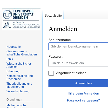
Spezialseite
Anmelden
Zur
Zur
Benutzername
Navigation
Suche
Hauptseite
springen
springen
Geisteswissen-
schaftliche Grundlagen
Passwort
Ethik
Wissenschaftliches
Arbeiten
Erhebung
Angemeldet bleiben
Kommunikation und
Recherche
Anmelden
Theoriebildung und
Modellierung
Versuchsplanung
Hilfe beim Anmelden
Grundlagen
Passwort vergessen?
Mathematische