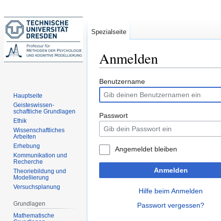
Spezialseite
Anmelden
Zur
Zur
Benutzername
Navigation
Suche
Hauptseite
springen
springen
Geisteswissen-
schaftliche Grundlagen
Passwort
Ethik
Wissenschaftliches
Arbeiten
Erhebung
Angemeldet bleiben
Kommunikation und
Recherche
Anmelden
Theoriebildung und
Modellierung
Versuchsplanung
Hilfe beim Anmelden
Grundlagen
Passwort vergessen?
Mathematische