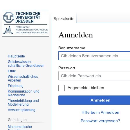
Spezialseite
Anmelden
Zur
Zur
Benutzername
Navigation
Suche
Hauptseite
springen
springen
Geisteswissen-
schaftliche Grundlagen
Passwort
Ethik
Wissenschaftliches
Arbeiten
Erhebung
Angemeldet bleiben
Kommunikation und
Recherche
Anmelden
Theoriebildung und
Modellierung
Versuchsplanung
Hilfe beim Anmelden
Grundlagen
Passwort vergessen?
Mathematische