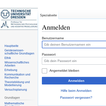
Spezialseite
Anmelden
Zur
Zur
Benutzername
Navigation
Suche
Hauptseite
springen
springen
Geisteswissen-
schaftliche Grundlagen
Passwort
Ethik
Wissenschaftliches
Arbeiten
Erhebung
Angemeldet bleiben
Kommunikation und
Recherche
Anmelden
Theoriebildung und
Modellierung
Versuchsplanung
Hilfe beim Anmelden
Passwort vergessen?
Grundlagen
Mathematische