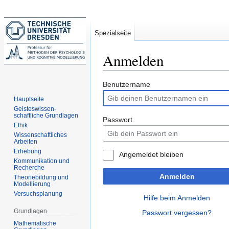
Spezialseite
Anmelden
Zur
Zur
Benutzername
Navigation
Suche
Hauptseite
springen
springen
Geisteswissen-
schaftliche Grundlagen
Passwort
Ethik
Wissenschaftliches
Arbeiten
Erhebung
Angemeldet bleiben
Kommunikation und
Recherche
Anmelden
Theoriebildung und
Modellierung
Versuchsplanung
Hilfe beim Anmelden
Grundlagen
Passwort vergessen?
Mathematische