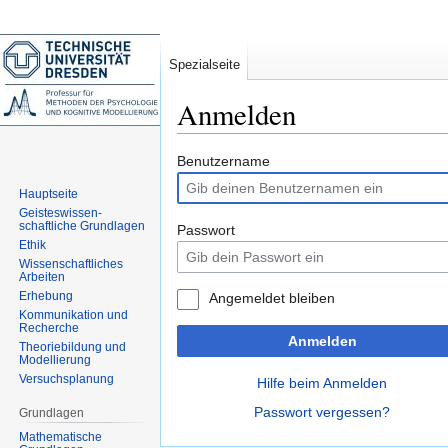
Spezialseite
Anmelden
Zur
Zur
Benutzername
Navigation
Suche
Hauptseite
springen
springen
Geisteswissen-
schaftliche Grundlagen
Passwort
Ethik
Wissenschaftliches
Arbeiten
Erhebung
Angemeldet bleiben
Kommunikation und
Recherche
Anmelden
Theoriebildung und
Modellierung
Versuchsplanung
Hilfe beim Anmelden
Passwort vergessen?
Grundlagen
Mathematische