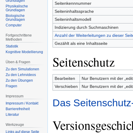
Grundlagen
Seitenkennnummer
Physikalische
Grundlagen
Seiteninhaltssprache
Biologische
Seiteninhaltsmodell
Grundlagen
Computer
Indizierung durch Suchmaschinen
Anzahl der Weiterleitungen zu dieser Seit
Fortgeschrittene
Methoden
Gezählt als eine Inhaltsseite
Statistik
Kognitive Modellierung
Seitenschutz
Üben & Fragen
Zu den Simulationen
Zu den Lehrvideos
Bearbeiten
Nur Benutzern mit der „edit
Zu den Übungen
Verschieben
Nur Benutzern mit der „edit
Fragen
Impressum
Das Seitenschutz
Impressum / Kontakt
Barrierefreiheit
Literatur
Versionsgeschic
Werkzeuge
Links auf diese Seite