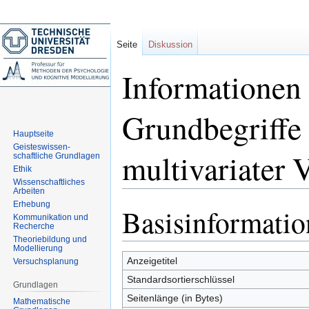
Seite
Diskussion
Informationen 
Grundbegriffe
Hauptseite
Geisteswissen-
multivariater 
schaftliche Grundlagen
Ethik
Wissenschaftliches
Arbeiten
Erhebung
Basisinformati
Zur
Zur
Kommunikation und
Navigation
Suche
Recherche
Theoriebildung und
springen
springen
Modellierung
Anzeigetitel
Versuchsplanung
Standardsortierschlüssel
Grundlagen
Seitenlänge (in Bytes)
Mathematische