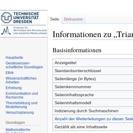
Seite
Diskussion
Informationen zu „Tria
Basisinformationen
Zur
Zur
Navigation
Suche
Hauptseite
springen
springen
Anzeigetitel
Geisteswissen-
schaftliche Grundlagen
Standardsortierschlüssel
Ethik
Wissenschaftliches
Seitenlänge (in Bytes)
Arbeiten
Seitenkennnummer
Erhebung
Kommunikation und
Seiteninhaltssprache
Recherche
Seiteninhaltsmodell
Theoriebildung und
Modellierung
Indizierung durch Suchmaschinen
Versuchsplanung
Anzahl der Weiterleitungen zu dieser Seit
Grundlagen
Gezählt als eine Inhaltsseite
Mathematische