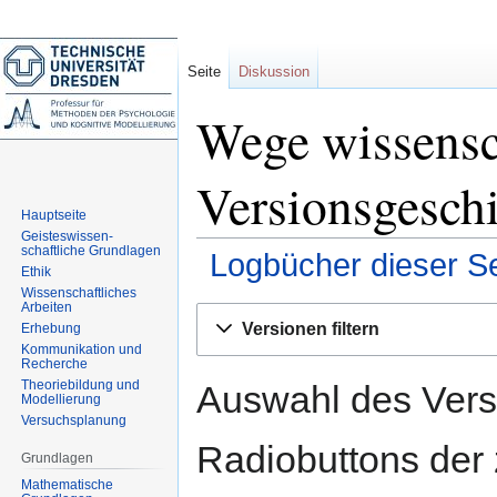
Seite
Diskussion
Wege wissensch
Versionsgesch
Hauptseite
Geisteswissen-
schaftliche Grundlagen
Logbücher dieser Se
Ethik
Wissenschaftliches
Arbeiten
Zur
Zur
Versionen filtern
Erhebung
Navigation
Suche
Kommunikation und
springen
springen
Recherche
Theoriebildung und
Auswahl des Versi
Modellierung
Versuchsplanung
Radiobuttons der
Grundlagen
Mathematische