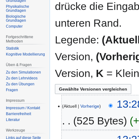
Grundlagen
drücke die Eingab
Physikalische
Grundlagen
Biologische
unteren Rand.
Grundlagen
Computer
Legende:
(Aktuell
Fortgeschrittene
Methoden
Statistik
Version,
(Vorheri
Kognitive Modellierung
Üben & Fragen
Version,
K
= Klei
Zu den Simulationen
Zu den Lehrvideos
Zu den Übungen
Fragen
15.
13:2
Impressum
Aktuell
Vorherige
Juli
Impressum / Kontakt
2015
Barrierefreiheit
525 Bytes
+
Literatur
Werkzeuge
K
Links auf diese Seite
e