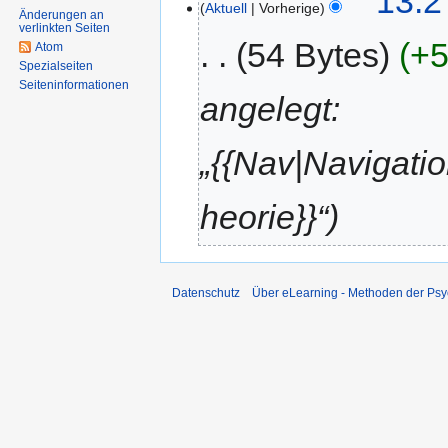
13:2
Aktuell
Vorherige
Änderungen an
i
verlinkten Seiten
n
54 Bytes
+5
Atom
e
Spezialseiten
Seiten­informationen
B
angelegt:
e
a
„{{Nav|Navigati
r
b
e
heorie}}“
i
t
u
n
Datenschutz
Über eLearning - Methoden der Psy
g
s
z
u
s
a
m