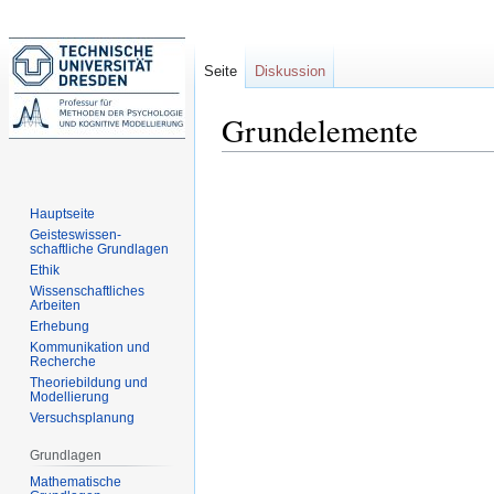
Seite
Diskussion
Grundelemente
Zur
Zur
Navigation
Suche
Hauptseite
springen
springen
Geisteswissen-
schaftliche Grundlagen
Ethik
Wissenschaftliches
Arbeiten
Erhebung
Kommunikation und
Recherche
Theoriebildung und
Modellierung
Versuchsplanung
Grundlagen
Mathematische