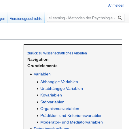
Anmelden
Suche
igen
Versionsgeschichte
zurück zu Wissenschaftliches Arbeiten
Navigation
Grundelemente
Variablen
Abhängige Variablen
Unabhängige Variablen
Kovariablen
Störvariablen
Organismusvariablen
Prädiktor- und Kriteriumsvariablen
Moderator- und Mediatorvariablen
Datenbeschreibung