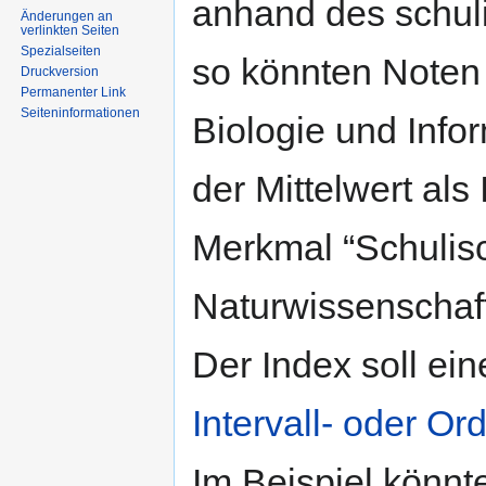
anhand des schul
Änderungen an
verlinkten Seiten
Spezialseiten
so könnten Noten
Druckversion
Permanenter Link
Seiten­informationen
Biologie und Inf
der Mittelwert al
Merkmal “Schulis
Naturwissenschaft
Der Index soll ein
Intervall- oder Or
Im Beispiel könnt