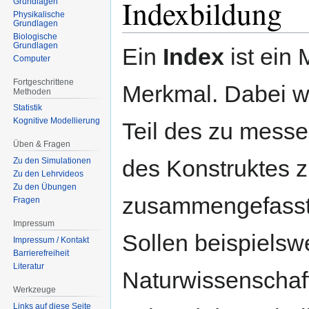
Indexbildung
Grundlagen
Physikalische
Grundlagen
Biologische
Grundlagen
Ein
Index
ist ein
Computer
Fortgeschrittene
Merkmal. Dabei we
Methoden
Statistik
Kognitive Modellierung
Teil des zu messe
Üben & Fragen
des Konstruktes z
Zu den Simulationen
Zu den Lehrvideos
Zu den Übungen
zusammengefasst,
Fragen
Impressum
Sollen beispielsw
Impressum / Kontakt
Barrierefreiheit
Literatur
Naturwissenschaft
Werkzeuge
Links auf diese Seite