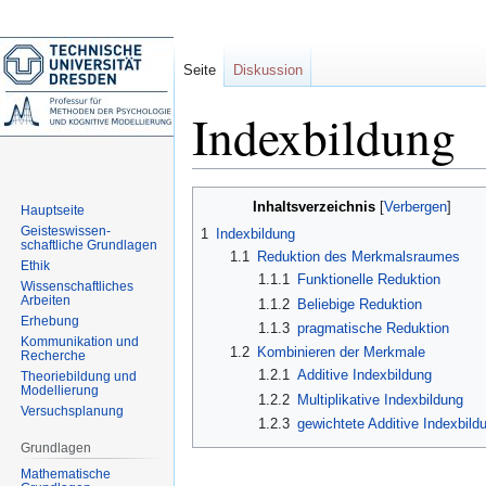
Seite
Diskussion
Indexbildung
Zur
Zur
Inhaltsverzeichnis
Hauptseite
Navigation
Suche
Geisteswissen-
1
Indexbildung
springen
springen
schaftliche Grundlagen
1.1
Reduktion des Merkmalsraumes
Ethik
1.1.1
Funktionelle Reduktion
Wissenschaftliches
Arbeiten
1.1.2
Beliebige Reduktion
Erhebung
1.1.3
pragmatische Reduktion
Kommunikation und
1.2
Kombinieren der Merkmale
Recherche
1.2.1
Additive Indexbildung
Theoriebildung und
Modellierung
1.2.2
Multiplikative Indexbildung
Versuchsplanung
1.2.3
gewichtete Additive Indexbild
Grundlagen
Mathematische