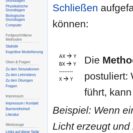
Grundlagen
Schließen
aufgefa
Physikalische
Grundlagen
Biologische
Grundlagen
können:
Computer
Fortgeschrittene
Methoden
Statistik
Kognitive Modellierung
Die
Metho
Üben & Fragen
Zu den Simulationen
postuliert
Zu den Lehrvideos
Zu den Übungen
Fragen
führt, kan
Impressum
Impressum / Kontakt
Beispiel: Wenn ei
Barrierefreiheit
Literatur
Licht erzeugt und
Werkzeuge
Links auf diese Seite