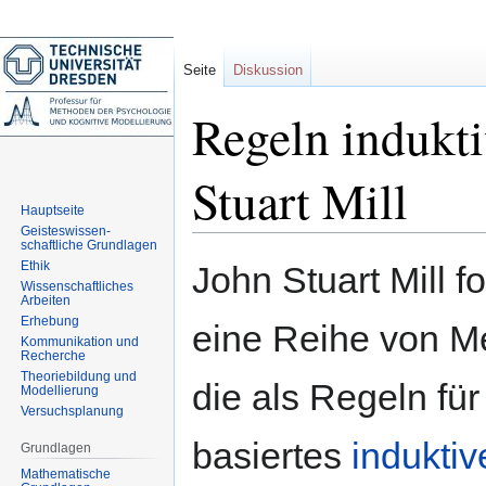
Seite
Diskussion
Regeln indukti
Stuart Mill
Hauptseite
Geisteswissen-
schaftliche Grundlagen
Zur
Zur
Ethik
John Stuart Mill f
Navigation
Suche
Wissenschaftliches
Arbeiten
springen
springen
Erhebung
eine Reihe von M
Kommunikation und
Recherche
Theoriebildung und
die als Regeln für
Modellierung
Versuchsplanung
basiertes
induktiv
Grundlagen
Mathematische