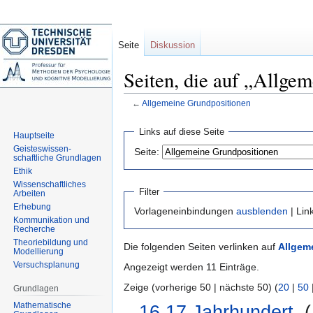
Seite
Diskussion
Seiten, die auf „Allge
←
Allgemeine Grundpositionen
Zur
Zur
Links auf diese Seite
Hauptseite
Navigation
Suche
Geisteswissen-
Seite:
springen
springen
schaftliche Grundlagen
Ethik
Wissenschaftliches
Filter
Arbeiten
Erhebung
Vorlageneinbindungen
ausblenden
| Lin
Kommunikation und
Recherche
Theoriebildung und
Die folgenden Seiten verlinken auf
Allgem
Modellierung
Versuchsplanung
Angezeigt werden 11 Einträge.
Zeige (vorherige 50 | nächste 50) (
20
|
50
Grundlagen
Mathematische
16.17.Jahrhundert
‎
(