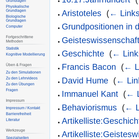
Grundlagen
Physikalische
Grundlagen
Aristoteles
‎
(
← Link
Biologische
Grundlagen
Grundpositionen in d
Computer
Fortgeschrittene
Geisteswissenschaft
Methoden
Statistik
Geschichte
‎
(
← Link
Kognitive Modellierung
Francis Bacon
‎
(
← L
Üben & Fragen
Zu den Simulationen
David Hume
‎
(
← Lin
Zu den Lehrvideos
Zu den Übungen
Fragen
Immanuel Kant
‎
(
← 
Impressum
Behaviorismus
‎
(
← L
Impressum / Kontakt
Barrierefreiheit
Artikelliste:Geschich
Literatur
Werkzeuge
Artikelliste:Geistes
Spezialseiten