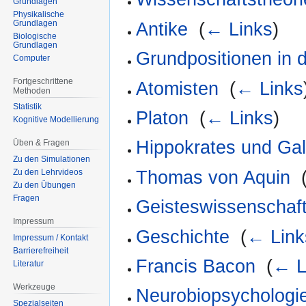
Grundlagen
Physikalische
Grundlagen
Antike
‎
(
← Links
)
Biologische
Grundlagen
Grundpositionen in d
Computer
Fortgeschrittene
Atomisten
‎
(
← Links
Methoden
Statistik
Platon
‎
(
← Links
)
Kognitive Modellierung
Hippokrates und Ga
Üben & Fragen
Zu den Simulationen
Thomas von Aquin
‎
Zu den Lehrvideos
Zu den Übungen
Fragen
Geisteswissenschaft
Impressum
Geschichte
‎
(
← Link
Impressum / Kontakt
Barrierefreiheit
Francis Bacon
‎
(
← L
Literatur
Werkzeuge
Neurobiopsychologi
Spezialseiten