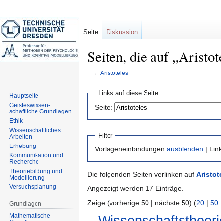
Seite
Diskussion
Seiten, die auf „Aristot
←
Aristoteles
Zur
Zur
Links auf diese Seite
Hauptseite
Navigation
Suche
Geisteswissen-
Seite:
springen
springen
schaftliche Grundlagen
Ethik
Wissenschaftliches
Filter
Arbeiten
Erhebung
Vorlageneinbindungen
ausblenden
| Lin
Kommunikation und
Recherche
Theoriebildung und
Die folgenden Seiten verlinken auf
Aristot
Modellierung
Versuchsplanung
Angezeigt werden 17 Einträge.
Zeige (vorherige 50 | nächste 50) (
20
|
50
Grundlagen
Mathematische
Wissenschaftstheori