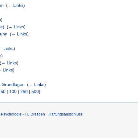
en
‎
(
← Links
)
s
)
le)
‎
(
← Links
)
Kuhn
‎
(
← Links
)
← Links
)
s
)
(
← Links
)
 Links
)
he Grundlagen
‎
(
← Links
)
|
50
|
100
|
250
|
500
)
 Psychologie - TU Dresden
Haftungsausschluss