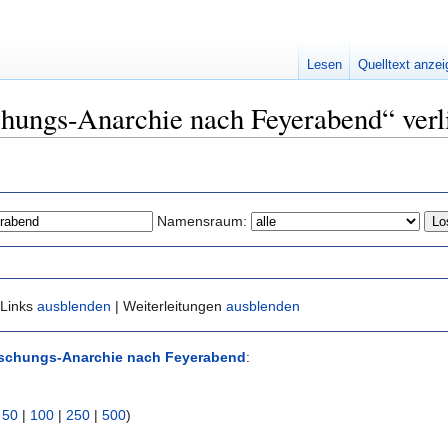
Lesen
Quelltext anze
schungs-Anarchie nach Feyerabend“ verl
Namensraum:
 Links
ausblenden
| Weiterleitungen
ausblenden
schungs-Anarchie nach Feyerabend
:
|
50
|
100
|
250
|
500
)