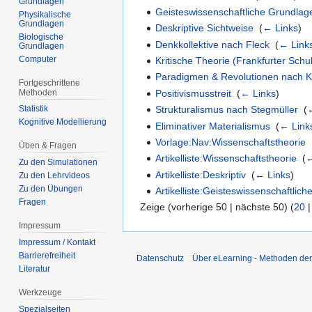
Grundlagen
Geisteswissenschaftliche Grundlag
Physikalische
Grundlagen
Deskriptive Sichtweise
‎
(
← Links
)
Biologische
Denkkollektive nach Fleck
‎
(
← Link
Grundlagen
Computer
Kritische Theorie (Frankfurter Schu
Paradigmen & Revolutionen nach 
Fortgeschrittene
Methoden
Positivismusstreit
‎
(
← Links
)
Strukturalismus nach Stegmüller
‎
(
Statistik
Kognitive Modellierung
Eliminativer Materialismus
‎
(
← Link
Vorlage:Nav:Wissenschaftstheorie
‎
Üben & Fragen
Artikelliste:Wissenschaftstheorie
‎
(
←
Zu den Simulationen
Artikelliste:Deskriptiv
‎
(
← Links
)
Zu den Lehrvideos
Zu den Übungen
Artikelliste:Geisteswissenschaftlic
Fragen
Zeige (vorherige 50 | nächste 50) (
20
Impressum
Impressum / Kontakt
Barrierefreiheit
Datenschutz
Über eLearning - Methoden der
Literatur
Werkzeuge
Spezialseiten