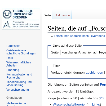
Seite
Diskussion
Seiten, die auf „For
←
Forschungs-Anarchie nach Feyerabend
Zur
Zur
Links auf diese Seite
Hauptseite
Navigation
Suche
Geisteswissen-
Seite:
schaftliche Grundlagen
springen
springen
Ethik
Wissenschaftliches
Arbeiten
Filter
Erhebung
Vorlageneinbindungen
ausblenden
|
Kommunikation und
Recherche
Theoriebildung und
Die folgenden Seiten verlinken auf
For
Modellierung
Versuchsplanung
Angezeigt werden 13 Einträge.
Grundlagen
Zeige (vorherige 50 | nächste 50) (
20
Mathematische
Wissenschaftstheorie
‎
(
← Links
)