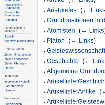
Grundlagen
Physikalische
Grundlagen
Aristoteles
‎
(
← Link
Biologische
Grundlagen
Grundpositionen in d
Computer
Fortgeschrittene
Atomisten
‎
(
← Links
Methoden
Statistik
Platon
‎
(
← Links
)
Kognitive Modellierung
Geisteswissenschaft
Üben & Fragen
Zu den Simulationen
Geschichte
‎
(
← Link
Zu den Lehrvideos
Zu den Übungen
Fragen
Allgemeine Grundpos
Impressum
Artikelliste:Geschich
Impressum / Kontakt
Barrierefreiheit
Artikelliste:Antike
‎
(
←
Literatur
Werkzeuge
Artikelliste:Geistes
Spezialseiten