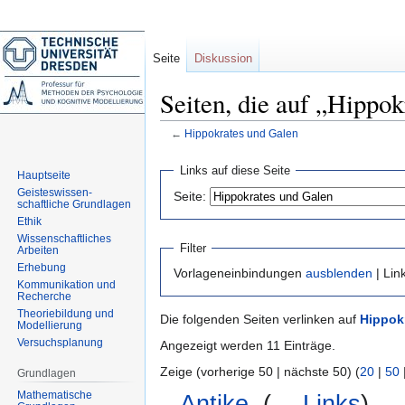
Seite
Diskussion
Seiten, die auf „Hippok
←
Hippokrates und Galen
Zur
Zur
Links auf diese Seite
Hauptseite
Navigation
Suche
Geisteswissen-
Seite:
springen
springen
schaftliche Grundlagen
Ethik
Wissenschaftliches
Filter
Arbeiten
Erhebung
Vorlageneinbindungen
ausblenden
| Lin
Kommunikation und
Recherche
Theoriebildung und
Die folgenden Seiten verlinken auf
Hippok
Modellierung
Versuchsplanung
Angezeigt werden 11 Einträge.
Zeige (vorherige 50 | nächste 50) (
20
|
50
Grundlagen
Mathematische
Antike
‎
(
← Links
)