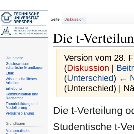
Seite
Diskussion
Die t-Verteilu
Version vom 28. 
Hauptseite
Geisteswissen-
(
Diskussion
|
Beit
schaftliche Grundlagen
Ethik
(
Unterschied
)
← N
Wissenschaftliches
Arbeiten
(Unterschied) | N
Erhebung
Kommunikation und
Recherche
Theoriebildung und
Zur
Zur
Die t-Verteilung 
Modellierung
Navigation
Suche
Versuchsplanung
springen
springen
Studentische t-Ver
Grundlagen
Mathematische