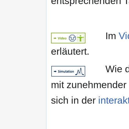
entsprechenden 
kkk
Im
Vi
erläutert.
kkk
Wie d
mit zunehmender 
sich in der
interak