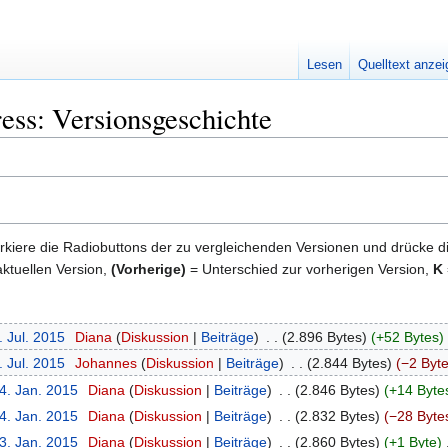
Lesen
Quelltext anze
ess: Versionsgeschichte
kiere die Radiobuttons der zu vergleichenden Versionen und drücke d
ktuellen Version,
(Vorherige)
= Unterschied zur vorherigen Version,
K
. Jul. 2015
‎
Diana
Diskussion
Beiträge
‎
2.896 Bytes
+52 Bytes
‎
. Jul. 2015
‎
Johannes
Diskussion
Beiträge
‎
2.844 Bytes
−2 Byt
4. Jan. 2015
‎
Diana
Diskussion
Beiträge
‎
2.846 Bytes
+14 Byte
4. Jan. 2015
‎
Diana
Diskussion
Beiträge
‎
2.832 Bytes
−28 Byte
3. Jan. 2015
‎
Diana
Diskussion
Beiträge
‎
2.860 Bytes
+1 Byte
‎