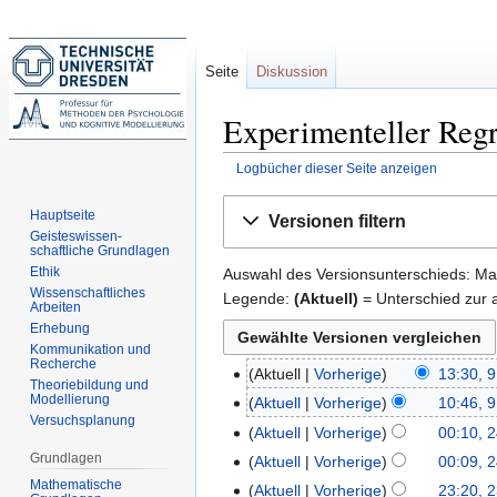
Seite
Diskussion
Experimenteller Regr
Logbücher dieser Seite anzeigen
Zur
Zur
Hauptseite
Versionen filtern
Navigation
Suche
Geisteswissen-
schaftliche Grundlagen
springen
springen
Ethik
Auswahl des Versionsunterschieds: Mar
Wissenschaftliches
Legende:
(Aktuell)
= Unterschied zur a
Arbeiten
Erhebung
Kommunikation und
Recherche
Aktuell
Vorherige
13:30, 9
9.
Theoriebildung und
K
Modellierung
Juli
Aktuell
Vorherige
10:46, 9
Versuchsplanung
e
2015
K
Aktuell
Vorherige
00:10, 2
24.
i
e
K
Grundlagen
Januar
Aktuell
Vorherige
00:09, 2
n
i
e
2015
K
Mathematische
Aktuell
Vorherige
23:20, 2
23.
e