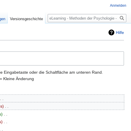
Anmelden
Suche
igen
Versionsgeschichte
Hilfe
ie Eingabetaste oder die Schaltfläche am unteren Rand.
= Kleine Änderung
es
‎
s
‎
s
‎