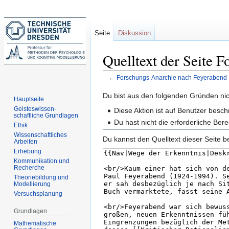
Seite
Diskussion
Quelltext der Seite 
←
Forschungs-Anarchie nach Feyerabend
Zur
Zur
Du bist aus den folgenden Gründen nich
Hauptseite
Navigation
Suche
Geisteswissen-
Diese Aktion ist auf Benutzer besch
schaftliche Grundlagen
springen
springen
Du hast nicht die erforderliche B
Ethik
Wissenschaftliches
Du kannst den Quelltext dieser Seite b
Arbeiten
Erhebung
Kommunikation und
Recherche
Theoriebildung und
Modellierung
Versuchsplanung
Grundlagen
Mathematische