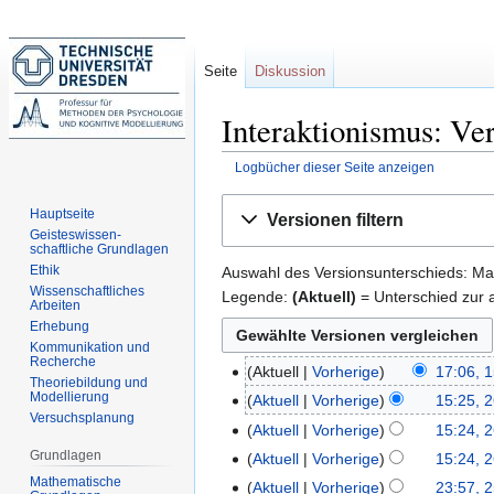
Seite
Diskussion
Interaktionismus: Ve
Logbücher dieser Seite anzeigen
Zur
Zur
Hauptseite
Versionen filtern
Navigation
Suche
Geisteswissen-
schaftliche Grundlagen
springen
springen
Ethik
Auswahl des Versionsunterschieds: Mar
Wissenschaftliches
Legende:
(Aktuell)
= Unterschied zur a
Arbeiten
Erhebung
Kommunikation und
Recherche
Aktuell
Vorherige
17:06, 
15.
Theoriebildung und
K
Modellierung
November
Aktuell
Vorherige
15:25, 2
26.
Versuchsplanung
e
2021
K
Januar
Aktuell
Vorherige
15:24, 2
i
e
2015
K
Grundlagen
Aktuell
Vorherige
15:24, 2
n
i
e
K
Mathematische
Aktuell
Vorherige
23:57, 2
25.
e