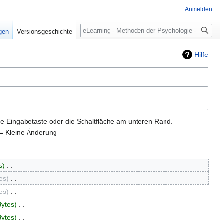
Anmelden
Suche
igen
Versionsgeschichte
Hilfe
ie Eingabetaste oder die Schaltfläche am unteren Rand.
= Kleine Änderung
s
‎
es
‎
es
‎
Bytes
‎
Bytes
‎