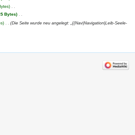
Bytes
‎
25 Bytes
‎
es
‎
Die Seite wurde neu angelegt: „{{Nav|Navigation|Leib-Seele-