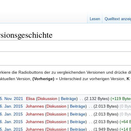
Lesen
Quelltext anze
rsionsgeschichte
kiere die Radiobuttons der zu vergleichenden Versionen und drücke d
ktuellen Version,
(Vorherige)
= Unterschied zur vorherigen Version,
K
15. Nov. 2021
‎
Elisa
Diskussion
Beiträge
‎
2.132 Bytes
+119 Byte
6. Jan. 2015
‎
Johannes
Diskussion
Beiträge
‎
2.013 Bytes
0 Byt
6. Jan. 2015
‎
Johannes
Diskussion
Beiträge
‎
2.013 Bytes
0 Byt
6. Jan. 2015
‎
Johannes
Diskussion
Beiträge
‎
2.013 Bytes
+64 
5. Jan. 2015
‎
Johannes
Diskussion
Beiträge
‎
1.949 Bytes
+14 