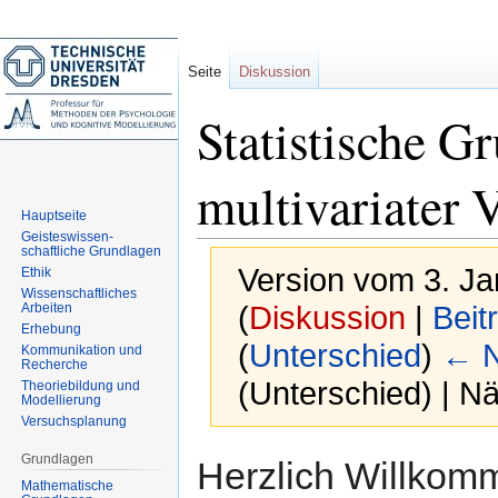
Seite
Diskussion
Statistische G
multivariater 
Hauptseite
Geisteswissen-
schaftliche Grundlagen
Version vom 3. J
Ethik
Wissenschaftliches
Arbeiten
(
Diskussion
|
Beit
Erhebung
(
Unterschied
)
← N
Kommunikation und
Recherche
(Unterschied) | N
Theoriebildung und
Modellierung
Versuchsplanung
Zur
Zur
Grundlagen
Herzlich Willkom
Navigation
Suche
Mathematische