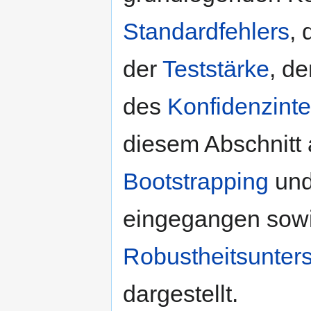
Standardfehlers
, 
der
Teststärke
, d
des
Konfidenzinte
diesem Abschnitt
Bootstrapping
und
eingegangen sowi
Robustheitsunte
dargestellt.