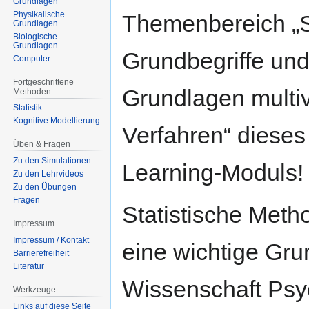
Grundlagen
springen
springen
Physikalische
Themenbereich „S
Grundlagen
Biologische
Grundlagen
Grundbegriffe un
Computer
Fortgeschrittene
Grundlagen multiv
Methoden
Statistik
Kognitive Modellierung
Verfahren“ dieses
Üben & Fragen
Zu den Simulationen
Learning-Moduls!
Zu den Lehrvideos
Zu den Übungen
Fragen
Statistische Meth
Impressum
Impressum / Kontakt
eine wichtige Gru
Barrierefreiheit
Literatur
Wissenschaft Psyc
Werkzeuge
Links auf diese Seite