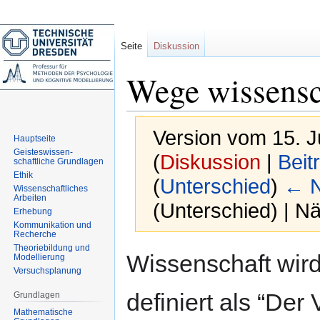
Seite
Diskussion
Wege wissensch
Version vom 15. J
Hauptseite
Geisteswissen-
(
Diskussion
|
Beit
schaftliche Grundlagen
Ethik
(
Unterschied
)
← N
Wissenschaftliches
Arbeiten
(Unterschied) | N
Erhebung
Kommunikation und
Recherche
Theoriebildung und
Zur
Zur
Wissenschaft wird
Modellierung
Navigation
Suche
Versuchsplanung
springen
springen
definiert als “Der
Grundlagen
Mathematische