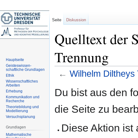
Seite
Diskussion
Quelltext der 
Trennung
Hauptseite
Geisteswissen-
schaftliche Grundlagen
←
Wilhelm Diltheys
Ethik
Wissenschaftliches
Arbeiten
Zur
Zur
Du bist aus den f
Erhebung
Navigation
Suche
Kommunikation und
springen
springen
Recherche
die Seite zu bearb
Theoriebildung und
Modellierung
Versuchsplanung
Diese Aktion ist
Grundlagen
Mathematische