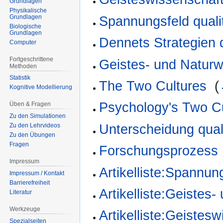
Grundlagen
Physikalische
Grundlagen
Spannungsfeld qualita
Biologische
Grundlagen
Dennets Strategien 
Computer
Fortgeschrittene
Geistes- und Naturw
Methoden
Statistik
The Two Cultures
‎
(
Kognitive Modellierung
Psychology's Two C
Üben & Fragen
Zu den Simulationen
Unterscheidung qualit
Zu den Lehrvideos
Zu den Übungen
Fragen
Forschungsprozess
Impressum
Artikelliste:Spannung
Impressum / Kontakt
Barrierefreiheit
Artikelliste:Geistes
Literatur
Werkzeuge
Artikelliste:Geistes
Spezialseiten