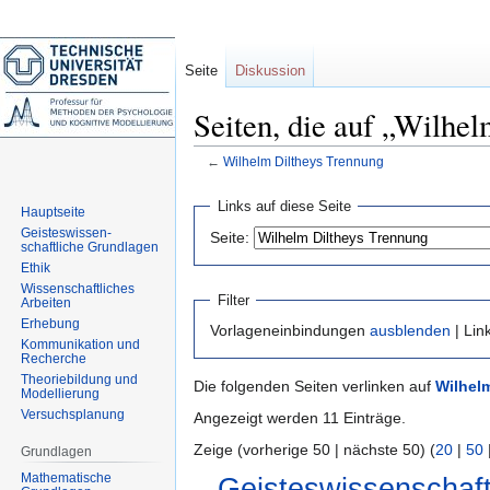
Seite
Diskussion
Seiten, die auf „Wilhe
←
Wilhelm Diltheys Trennung
Zur
Zur
Links auf diese Seite
Hauptseite
Navigation
Suche
Geisteswissen-
Seite:
springen
springen
schaftliche Grundlagen
Ethik
Wissenschaftliches
Filter
Arbeiten
Erhebung
Vorlageneinbindungen
ausblenden
| Lin
Kommunikation und
Recherche
Theoriebildung und
Die folgenden Seiten verlinken auf
Wilhel
Modellierung
Versuchsplanung
Angezeigt werden 11 Einträge.
Zeige (vorherige 50 | nächste 50) (
20
|
50
Grundlagen
Mathematische
Geisteswissenschaft