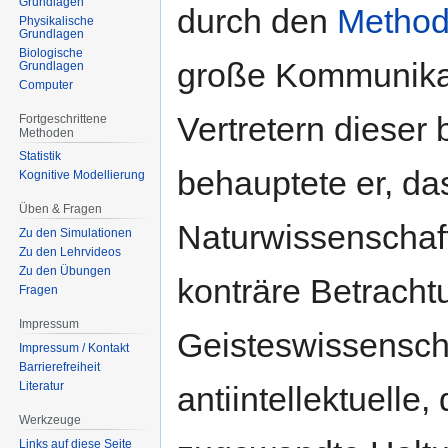
Grundlagen
durch den
Method
Physikalische
Grundlagen
Biologische
große Kommunikat
Grundlagen
Computer
Vertretern dieser 
Fortgeschrittene
Methoden
Statistik
behauptete er, da
Kognitive Modellierung
Üben & Fragen
Naturwissenschaf
Zu den Simulationen
Zu den Lehrvideos
Zu den Übungen
konträre Betracht
Fragen
Impressum
Geisteswissenscha
Impressum / Kontakt
Barrierefreiheit
Literatur
antiintellektuelle
Werkzeuge
Links auf diese Seite