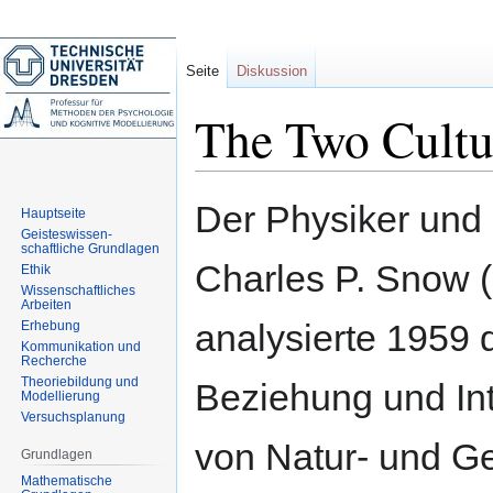
Seite
Diskussion
The Two Cultu
Zur
Zur
Der Physiker und 
Hauptseite
Navigation
Suche
Geisteswissen-
springen
springen
schaftliche Grundlagen
Charles P. Snow 
Ethik
Wissenschaftliches
Arbeiten
analysierte 1959 
Erhebung
Kommunikation und
Recherche
Theoriebildung und
Beziehung und In
Modellierung
Versuchsplanung
von Natur- und Ge
Grundlagen
Mathematische